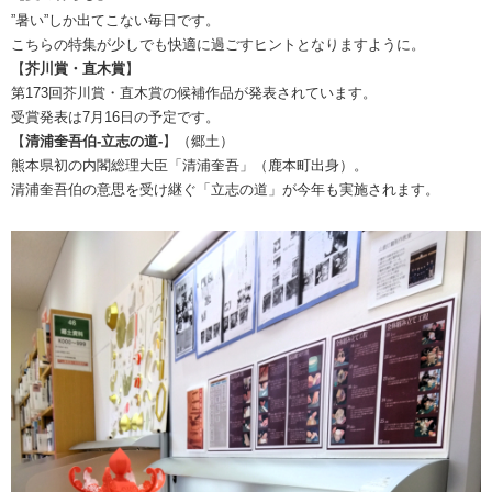
”暑い”しか出てこない毎日です。
こちらの特集が少しでも快適に過ごすヒントとなりますように。
【
芥川賞・直木賞
】
第173回芥川賞・直木賞の候補作品が発表されています。
受賞発表は7月16日の予定です。
【
清浦奎吾伯-立志の道-
】（郷土）
熊本県初の内閣総理大臣「清浦奎吾」（鹿本町出身）。
清浦奎吾伯の意思を受け継ぐ「立志の道」が今年も実施されます。