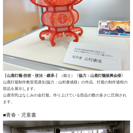
【
山鹿灯籠-技術・技法・継承-
】（郷土）
〈協力：山鹿灯籠振興会様〉
山鹿灯籠制作教室受講生(協力：山村康成様）の作品、灯籠の制作過程の
部品を展示します。
山鹿市民はなじみの金灯籠。作り上げている部品の数の多さに圧倒され
ます。
■青春・児童書