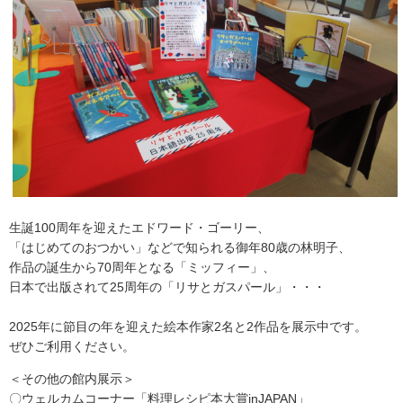
生誕
100
周年を迎えたエドワード・ゴーリー、
「はじめてのおつかい」などで知られる御年80歳の林明子、
作品の誕生から70周年となる「ミッフィー」、
日本で出版されて25周年の「リサとガスパール」・・・
2025年に節目の年を迎えた絵本作家2名と2作品を展示中です。
ぜひご利用ください。
＜その他の館内展示＞
〇ウェルカムコーナー「料理レシピ本大賞inJAPAN」