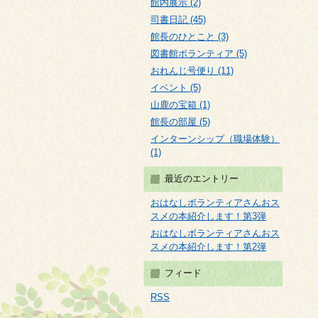
館内展示 (2)
司書日記 (45)
館長のひとこと (3)
図書館ボランティア (5)
おれんじ号便り (11)
イベント (5)
山鹿の宝箱 (1)
館長の部屋 (5)
インターンシップ（職場体験）
(1)
最近のエントリー
おはなしボランティアさんおス
スメの本紹介します！第3弾
おはなしボランティアさんおス
スメの本紹介します！第2弾
フィード
RSS