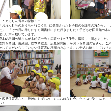
＊ぐるりん号車内探検！＊
「おれんじ号のおうちへ行こう!!」に参加されたお子様の保護者の方から、
た」、「その日の帰りにすぐ図書館にまた行きました！子どもが図書館の本
嬉しい声も届いています。
鹿本幼稚園の皆さんが来館第一号！広報やまが7月号に掲載して頂きました。
岩野保育園、富慈園、鹿本幼稚園、広見保育園、かおう保育園の皆さん、ご来
そしてまだいらしていない保育園幼稚園のみなさま、お申込お待ちしております
＊広見保育園さん、最後のお楽しみ、ミニおはなし会。たっぷり楽しんで、
い＊