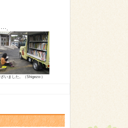
･･。
ました。（Shigezo-）