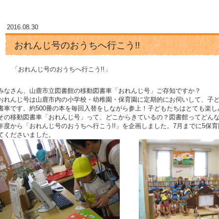
2016.08.30
おれんじ号のおうちへ行こう!!
「おれんじ号のおうちへ行こう!!」
みなさん、山鹿市立図書館の移動図書車「おれんじ号」ご存知ですか？
おれんじ号は山鹿市内の小学校・幼稚園・保育園に定期的にお伺いして、子
書車です。約500冊の本を毎回入替をしながら参上！子どもたちはとても楽
その移動図書車「おれんじ号」って、どこからきているの？図書館ってどん
年度から「おれんじ号のおうちへ行こう!!」を企画しました。7月までに5保
てくださいました。