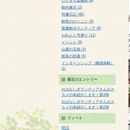
ひだまり図書館 (6)
館内展示 (2)
司書日記 (45)
館長のひとこと (3)
図書館ボランティア (5)
おれんじ号便り (11)
イベント (5)
山鹿の宝箱 (1)
館長の部屋 (5)
インターンシップ（職場体験）
(1)
最近のエントリー
おはなしボランティアさんおス
スメの本紹介します！第3弾
おはなしボランティアさんおス
スメの本紹介します！第2弾
フィード
RSS