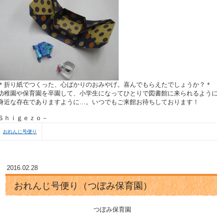
＊折り紙でつくった、心ばかりのおみやげ。喜んでもらえたでしょうか？＊
幼稚園や保育園を卒園して、小学生になってひとりで図書館に来られるよう
身近な存在でありますように…。いつでもご来
Ｓｈｉｇｅｚｏ－
おれんじ号便り
2016.02.28
おれんじ号便り（つぼみ保育園）
つぼみ保育園