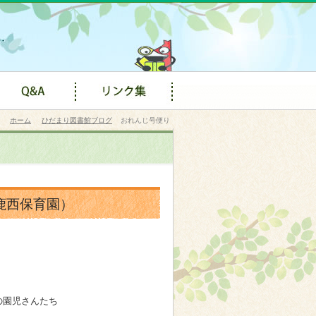
ホーム
ひだまり図書館ブログ
おれんじ号便り
鹿西保育園）
の園児さんたち