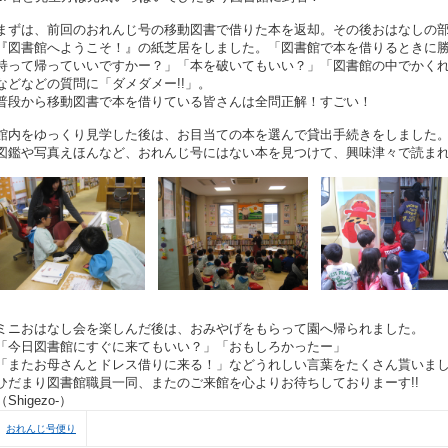
まずは、前回のおれんじ号の移動図書で借りた本を返却。その後おはなしの
『図書館へようこそ！』の紙芝居をしました。「図書館で本を借りるときに
持って帰っていいですかー？」「本を破いてもいい？」「図書館の中でかくれ
などなどの質問に「ダメダメー!!」。
普段から移動図書で本を借りている皆さんは全問正解！すごい！
館内をゆっくり見学した後は、お目当ての本を選んで貸出手続きをしました
図鑑や写真えほんなど、おれんじ号にはない本を見つけて、興味津々で読ま
ミニおはなし会を楽しんだ後は、おみやげをもらって園へ帰られました。
「今日図書館にすぐに来てもいい？」「おもしろかったー」
「またお母さんとドレス借りに来る！」などうれしい言葉をたくさん貰いま
ひだまり図書館職員一同、またのご来館を心よりお待ちしておりまーす!!
（Shigezo-）
おれんじ号便り