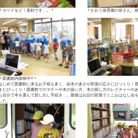
＊カードをピ！真剣です…。＊ ＊かおう保育園の皆さん。紙
＊図書館内探検中!!＊
はじめて図書館に来るお子様も多く、絵本の多さや部屋の広さにびっくり！
またびっくり！図書館でのマナーや本の扱い方、本の探し方のレクチャーの
ら自分で本を選んで貸し出し手続き…。最後はお話の部屋でミニおはなし会
した。