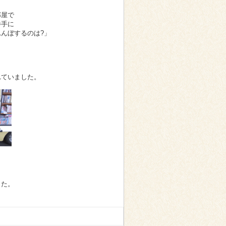
部屋で
勝手に
んぼするのは?」
。
れていました。
した。