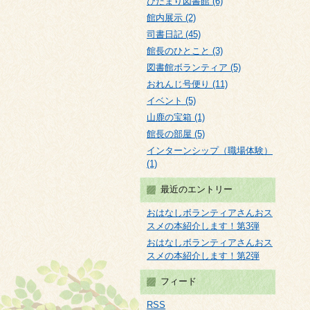
ひだまり図書館 (6)
館内展示 (2)
司書日記 (45)
館長のひとこと (3)
図書館ボランティア (5)
おれんじ号便り (11)
イベント (5)
山鹿の宝箱 (1)
館長の部屋 (5)
インターンシップ（職場体験）
(1)
最近のエントリー
おはなしボランティアさんおス
スメの本紹介します！第3弾
おはなしボランティアさんおス
スメの本紹介します！第2弾
フィード
RSS