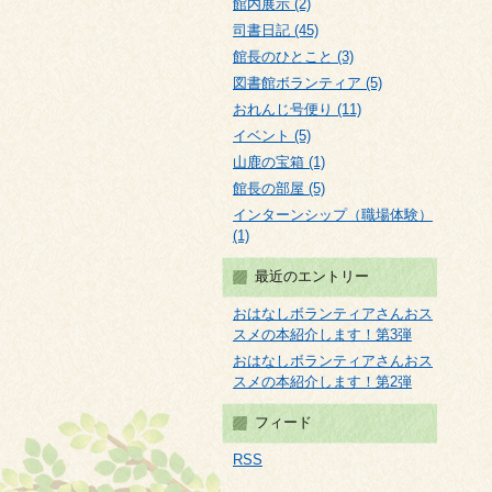
館内展示 (2)
司書日記 (45)
館長のひとこと (3)
図書館ボランティア (5)
おれんじ号便り (11)
イベント (5)
山鹿の宝箱 (1)
館長の部屋 (5)
インターンシップ（職場体験）
(1)
最近のエントリー
おはなしボランティアさんおス
スメの本紹介します！第3弾
おはなしボランティアさんおス
スメの本紹介します！第2弾
フィード
RSS